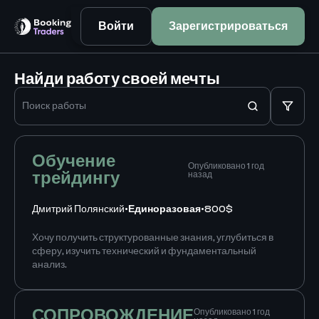
Войти
Зарегистрироваться
Найди работу своей мечты
Обучение
Опубликовано 1 год
трейдингу
назад
Дмитрий Полянский
•
Единоразовая
•
800$
Хочу получить структурованные знания, углубиться в
сферу, изучить технический и фундаментальный
анализ.
СОПРОВОЖДЕНИЕ
Опубликовано 1 год