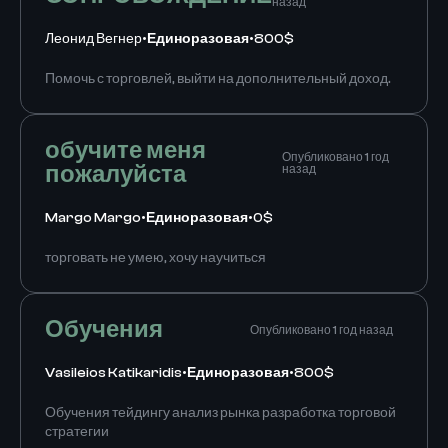
назад
Леонид Вегнер
•
Единоразовая
•
800$
Помочь с торговлей, выйти на дополнительный доход.
обучите меня
Опубликовано 1 год
пожалуйста
назад
Margo Margo
•
Единоразовая
•
0$
торговать не умею, хочу научиться
Обучения
Опубликовано 1 год назад
Vasileios Katikaridis
•
Единоразовая
•
800$
Обучения тейдингу анализ рынка разработка торговой
стратегии